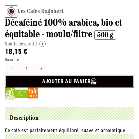
Les Cafés Dagobert
Décaféiné 100% arabica, bio et
équitable - moulu/filtre
500 g
Voir le descriptif
18,15 €
Quantité
Réduire
Augmenter
la
la
AJOUTER AU PANIER
quantité
quantité
de
de
Les
Les
Cafés
Cafés
Dagobert
Dagobert
-
-
Description
-
-
Ce café est parfaitement équilibré, suave et aromatique.
Décaféiné
Décaféiné
100%
100%