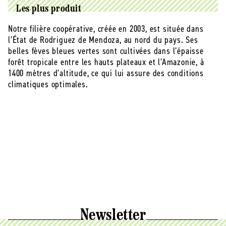
arabica,
arabica,
Les plus produit
bio
bio
Notre filière coopérative, créée en 2003, est située dans
et
et
équitable
équitable
l’État de Rodriguez de Mendoza, au nord du pays. Ses
-
-
belles fèves bleues vertes sont cultivées dans l’épaisse
moulu/filtre
moulu/filtre
forêt tropicale entre les hauts plateaux et l’Amazonie, à
(origine
(origine
1400 mètres d’altitude, ce qui lui assure des conditions
Nicaragua)
Nicaragua)
climatiques optimales.
-
-
500
500
g
g
Newsletter