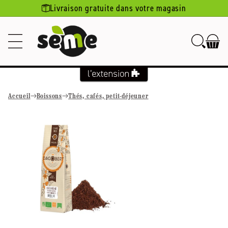
Ignorer et
Livraison gratuite dans votre magasin
passer au
contenu
Accueil
Boissons
Thés, cafés, petit-déjeuner
Passer aux
informations
produits